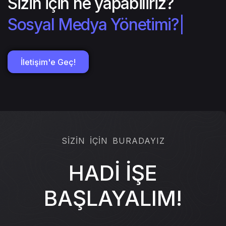
Sizin için ne yapabiliriz?
Sosyal Medya Yönetimi?
|
İletişim'e Geç!
SİZİN İÇİN BURADAYIZ
HADİ İŞE
BAŞLAYALIM!