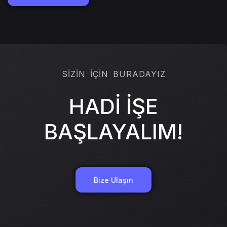
SİZİN İÇİN BURADAYIZ
HADİ İŞE
BAŞLAYALIM!
Bize Ulaşın