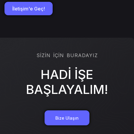
İletişim'e Geç!
SİZİN İÇİN BURADAYIZ
HADİ İŞE
BAŞLAYALIM!
Bize Ulaşın